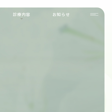
2
診療内容
お知らせ
月
休
診
日
の
お
知
ら
せ