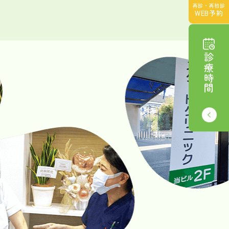
再診・再初診
WEB予約
診療時間