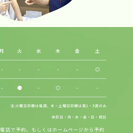
月
火
水
木
金
土
-
-
-
-
-
◎
-
●
-
◎
-
-
注:火曜日診療は毎週、木・土曜日診療は第1・3週のみ
休診日：月・水・金・日・祝日
お電話で予約、もしくはホームページから予約